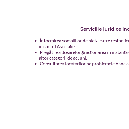
Serviciile juridice in
 Întocmirea somațiilor de plată către restanțier
în cadrul Asociației
 Pregătirea dosarelor și acționarea în instanța d
altor categorii de acțiuni,
 Consultarea locatarilor pe problemele Asociaț