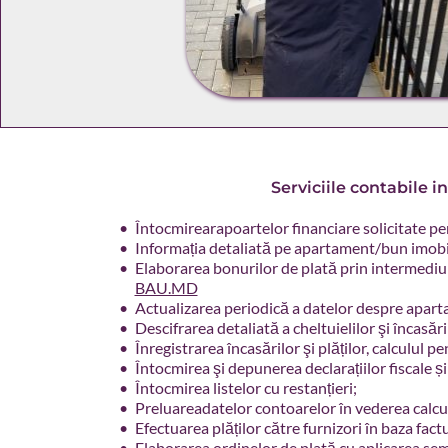
Serviciile contabile i
Întocmirearapoartelor financiare solicitate p
Informația detaliată pe apartament/bun imobil ;
Elaborarea bonurilor de plată prin intermediul
BAU.MD
Actualizarea periodică a datelor despre aparta
Descifrarea detaliată a cheltuielilor şi încasărilo
Înregistrarea încasărilor şi plăților, calculul penal
Întocmirea şi depunerea declarațiilor fiscale și st
Întocmirea listelor cu restanțieri;   
Preluareadatelor contoarelor în vederea calculul
Efectuarea plăților către furnizori în baza facturi
Elaborarea ordinelor de plată cu aplicarea se