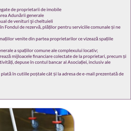
egate de proprietarii de imobile 
rea Adunării generale 
al de venituri şi cheltuieli
n Fondul de rezervă, plăților pentru serviciile comunale și ne 
ațiilor venite din partea proprietarilor ce vizează spațiile 
enerale a spațiilor comune ale complexului locativ;
ează mijloacele financiare colectate de la proprietari, precum și 
ivități, depuse în contul bancar al Asociației, inclusiv ale 
lată în cutiile poștale cât și la adresa de e-mail prezentată de 