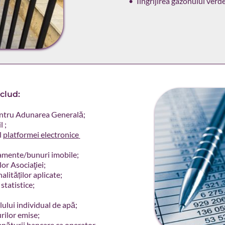
Îîngrijirea gazonului verd
nclud:
entru Adunarea Generală;  
    
 
platformei electronice 
mente/bunuri imobile;     
r Asociaţiei;     
ităților aplicate;      
atistice;      
ui individual de apă;      
lor emise;      
mnăturii bancare ca operator.