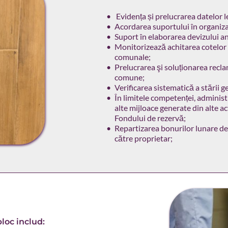
 Evidența și prelucrarea datelor l
Acordarea suportului în organiza
Suport în elaborarea devizului anu
Monitorizează achitarea cotelor î
comunale;
Prelucrarea şi soluționarea reclam
comune;
Verificarea sistematică a stării g
În limitele competenței, administr
alte mijloace generate din alte act
Fondului de rezervă;
Repartizarea bonurilor lunare de p
către proprietar;
bloc includ: