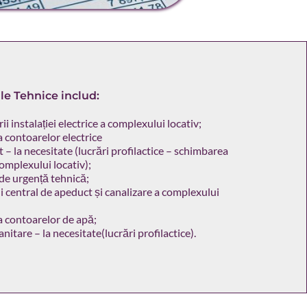
ile Tehnice includ: 
ii instalației electrice a complexului locativ;
a contoarelor electrice 
t – la necesitate (lucrări profilactice – schimbarea 
complexului locativ);
 de urgență tehnică;
i central de apeduct și canalizare a complexului 
 a contoarelor de apă;
nitare – la necesitate(lucrări profilactice). 