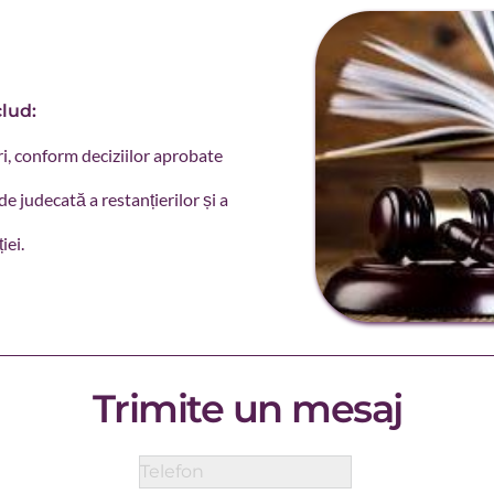
clud:
i, conform deciziilor aprobate 
e judecată a restanțierilor și a 
iei.
Trimite un mesaj