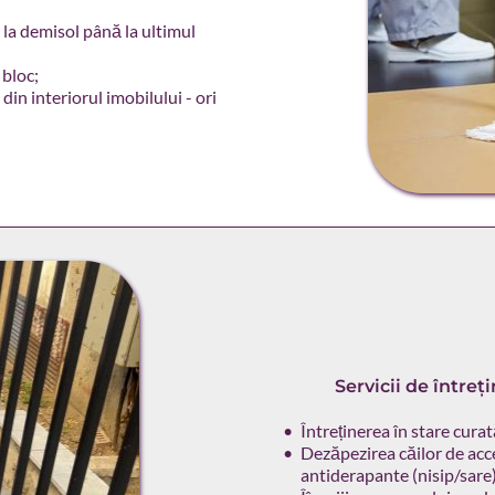
 la demisol până la ultimul 
 bloc;
in interiorul imobilului - ori 
Servicii de întreți
Întreținerea în stare curat
Dezăpezirea căilor de acce
antiderapante (nisip/sare)